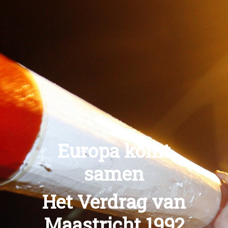
Europa komt
samen
Het Verdrag van
Maastricht 1992