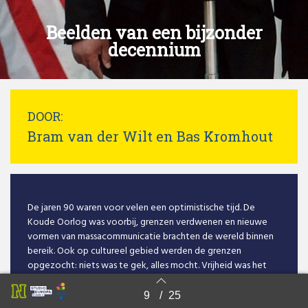
Beelden van een bijzonder
decennium
DOOR:
Bram van der Wilt en Bas Kromhout
De jaren 90 waren voor velen een optimistische tijd. De
Koude Oorlog was voorbij, grenzen verdwenen en nieuwe
vormen van massacommunicatie brachten de wereld binnen
bereik. Ook op cultureel gebied werden de grenzen
opgezocht: niets was te gek, alles mocht. Vrijheid was het
sleutelwoord. Op sociaal en economisch gebied deed de
staat een stapje terug, vertrouwend op de burger. Maar
9
/
25
Back to index