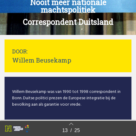
Nooit meer nationale
machtspolitiek
Correspondent Duitsland
DOOR:
Willem Beusekamp
Willem Beusekamp was van 1990 tot 1998 correspondent in
Bonn. Duitse politici prezen de Europese integratie bij de
bevolking aan als garantie voor vrede.
13
/
25
Back to index
Eén woord in het bijzonder, doorgaans verbonden