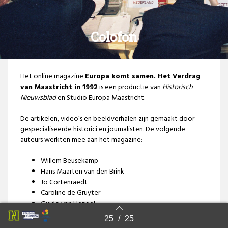
Colofon
Het online magazine
Europa komt samen. Het Verdrag
van Maastricht in 1992
is een productie van
Historisch
Nieuwsblad
en Studio Europa Maastricht.
De artikelen, video’s en beeldverhalen zijn gemaakt door
gespecialiseerde historici en journalisten. De volgende
auteurs werkten mee aan het magazine:
Willem Beusekamp
Hans Maarten van den Brink
Jo Cortenraedt
Caroline de Gruyter
Guido van Hengel
Patrick van IJzendoorn
25
/
25
Back to index
Bas Kromhout