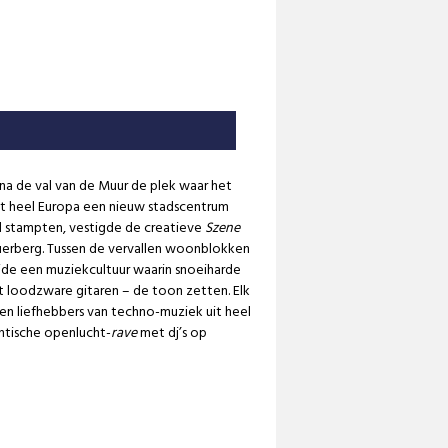
r na de val van de Muur de plek waar het
it heel Europa een nieuw stadscentrum
d stampten, vestigde de creatieve
Szene
lauerberg. Tussen de vervallen woonblokken
ide een muziekcultuur waarin snoeiharde
t loodzware gitaren – de toon zetten. Elk
den liefhebbers van techno-muziek uit heel
ntische openlucht-
rave
met dj’s op